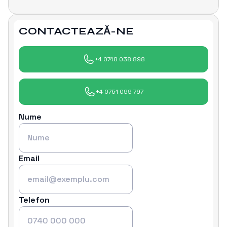
CONTACTEAZǍ-NE
+4 0748 038 898
+4 0751 099 797
Nume
Email
Telefon