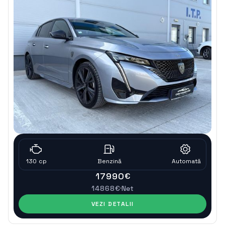
130
cp
Benzinǎ
Automatǎ
17990
€
14868
€
Net
VEZI DETALII