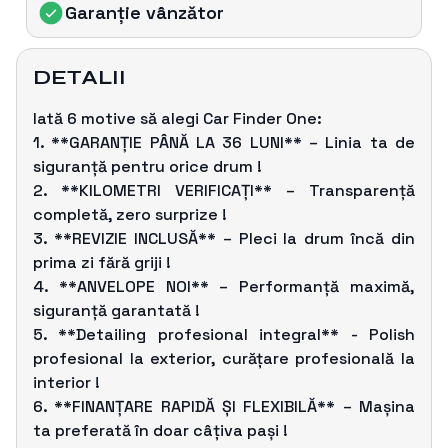
Garanție vânzǎtor
DETALII
Iată 6 motive să alegi Car Finder One:
1. **GARANȚIE PÂNĂ LA 36 LUNI** – Linia ta de
siguranță pentru orice drum !
2. **KILOMETRI VERIFICAȚI** – Transparență
completă, zero surprize !
3. **REVIZIE INCLUSĂ** – Pleci la drum încă din
prima zi fără griji !
4. **ANVELOPE NOI** – Performanță maximă,
siguranță garantată !
5. **Detailing profesional integral** - Polish
profesional la exterior, curățare profesională la
interior !
6. **FINANȚARE RAPIDĂ ȘI FLEXIBILĂ** – Mașina
ta preferată în doar câțiva pași !