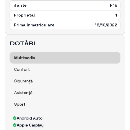
Jante
R18
Proprietari
1
Prima înmatriculare
18/10/2022
DOTǍRI
Multimedia
Confort
Siguranțǎ
Asistențǎ
Sport
Android Auto
Apple Carplay