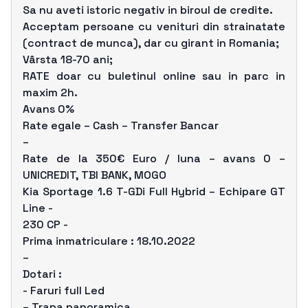
Sa nu aveti istoric negativ in biroul de credite.
Acceptam persoane cu venituri din strainatate
(contract de munca), dar cu girant in Romania;
Vârsta 18-70 ani;
RATE doar cu buletinul online sau in parc in
maxim 2h.
Avans 0%
Rate egale – Cash – Transfer Bancar
–
Rate de la 350€ Euro / luna – avans 0 –
UNICREDIT, TBI BANK, MOGO
Kia Sportage 1.6 T-GDi Full Hybrid – Echipare GT
Line -
230 CP -
Prima inmatriculare : 18.10.2022
–
Dotari :
- Faruri full Led
– Trapa panoramica