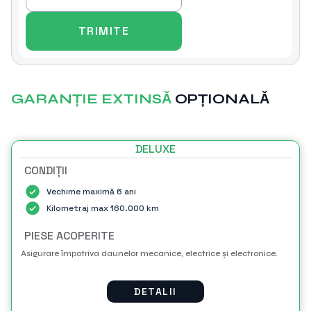
GARANȚIE EXTINSǍ
OPȚIONALǍ
DELUXE
CONDIȚII
Vechime maximă 6 ani
Kilometraj max 160.000 km
PIESE ACOPERITE
Asigurare împotriva daunelor mecanice, electrice și electronice.
DETALII