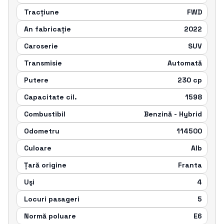
Tracțiune
FWD
An fabricație
2022
Caroserie
SUV
Transmisie
Automatǎ
Putere
230
cp
Capacitate cil.
1598
Combustibil
Benzinǎ - Hybrid
Odometru
114500
Culoare
Alb
Țară origine
Franta
Uşi
4
Locuri pasageri
5
Normă poluare
E6