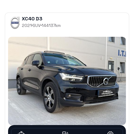
XC40 D3
2021
SUV
144137
km