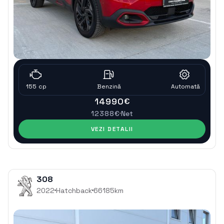
155
cp
Benzinǎ
Automatǎ
14990
€
12388
€
Net
VEZI DETALII
308
2022
Hatchback
66185
km