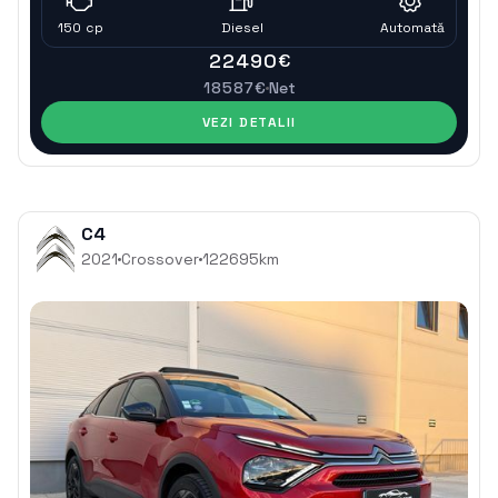
150
cp
Diesel
Automatǎ
22490
€
18587
€
Net
VEZI DETALII
C4
2021
Crossover
122695
km