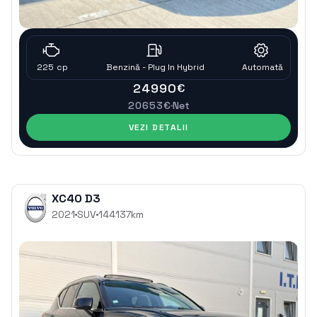
225
cp
Benzinǎ - Plug In Hybrid
Automatǎ
24990
€
20653
€
Net
VEZI DETALII
XC40 D3
2021
SUV
144137
km