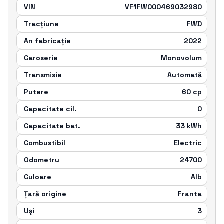
VIN
VF1FW000469032980
Tracțiune
FWD
An fabricație
2022
Caroserie
Monovolum
Transmisie
Automatǎ
Putere
60
cp
Capacitate cil.
0
Capacitate bat.
33
kWh
Combustibil
Electric
Odometru
24700
Culoare
Alb
Țară origine
Franta
Uşi
3