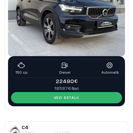
150
cp
Diesel
Automatǎ
22490
€
18587
€
Net
VEZI DETALII
C4