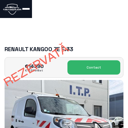
REZERVATǍ
RENAULT KANGOO ZE E.33
€
14990
Contact
€
12388
Net