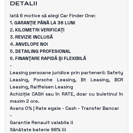
DETALII
Iată 6 motive să alegi Car Finder One:
1.
GARANȚIE PÂNĂ LA 36 LUNI
2.
KILOMETRI VERIFICAȚI
3.
REVIZIE INCLUSĂ
4.
ANVELOPE NOI
5.
DETAILING PROFESIONAL
6.
FINANȚARE RAPIDĂ ȘI FLEXIBILĂ
-
Leasing persoane juridice prin partenerii: Safety
Leasing, Porsche Leasing, Bt Leasing, BCR
Leasing, Raiffeisen Leasing
Achiziție CASH sau în RATE, doar cu buletinul în
maxim 2 ore.
Avans 0% | Rate egale - Cash - Transfer Bancar
-
Garantie Renault valabila !!
Sănătate baterie 98% !!!