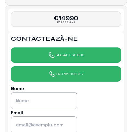
€
14990
€
12388
Net
CONTACTEAZǍ-NE
+4 0748 038 898
+4 0751 099 797
Nume
Email