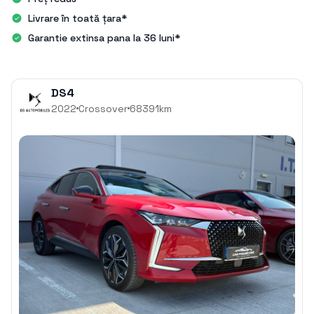
Livrare în toată țara*
Garantie extinsa pana la 36 luni*
DS4
2022
Crossover
68391
km