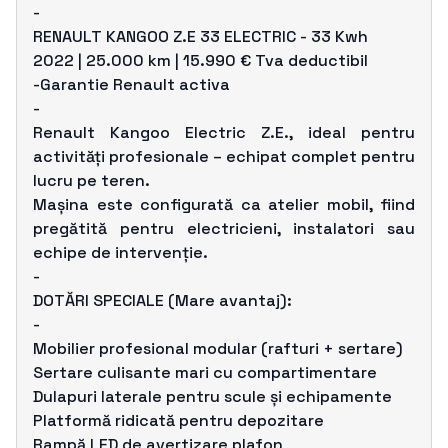
-
RENAULT KANGOO Z.E 33 ELECTRIC - 33 Kwh
2022 | 25.000 km | 15.990 € Tva deductibil
-Garantie Renault activa
-
Renault Kangoo Electric Z.E., ideal pentru
activități profesionale – echipat complet pentru
lucru pe teren.
Mașina este configurată ca atelier mobil, fiind
pregătită pentru electricieni, instalatori sau
echipe de intervenție.
-
DOTĂRI SPECIALE (Mare avantaj):
-
Mobilier profesional modular (rafturi + sertare)
Sertare culisante mari cu compartimentare
Dulapuri laterale pentru scule și echipamente
Platformă ridicată pentru depozitare
Rampă LED de avertizare plafon