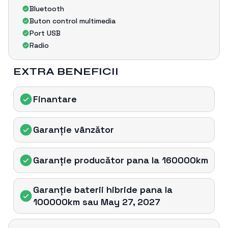
Bluetooth
Buton control multimedia
Port USB
Radio
EXTRA BENEFICII
Finantare
Garanție vânzǎtor
Garanție producǎtor pana la 160000km
Garanție baterii hibride pana la
100000km sau May 27, 2027