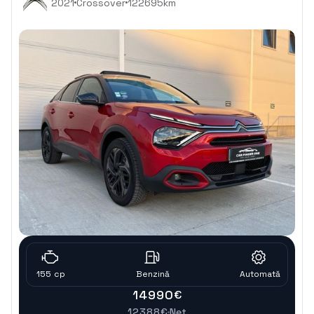
2021
Crossover
122695
km
155
cp
Benzinǎ
Automatǎ
14990
€
12388
€
Net