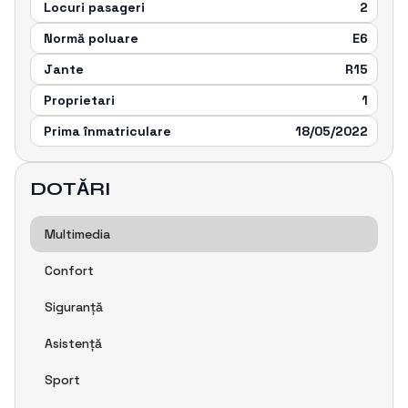
Locuri pasageri
2
Normă poluare
E6
Jante
R15
Proprietari
1
Prima înmatriculare
18/05/2022
DOTǍRI
Multimedia
Confort
Siguranțǎ
Asistențǎ
Sport