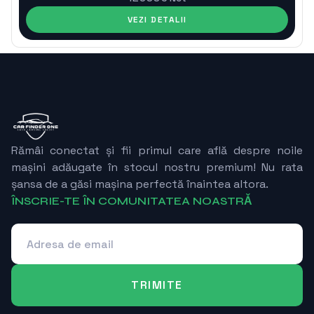
VEZI DETALII
Rămâi conectat și fii primul care află despre noile
mașini adăugate în stocul nostru premium! Nu rata
șansa de a găsi mașina perfectă înaintea altora.
ÎNSCRIE-TE ÎN COMUNITATEA NOASTRǍ