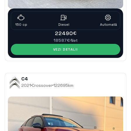
150
cp
Diesel
Automatǎ
22490
€
18587
€
Net
VEZI DETALII
C4
2021
Crossover
122695
km