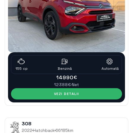
155
cp
Benzinǎ
Automatǎ
14990
€
12388
€
Net
VEZI DETALII
308
2022
Hatchback
66185
km