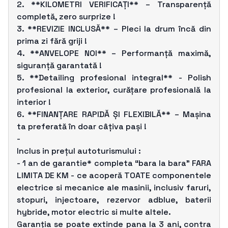
2. **KILOMETRI VERIFICAȚI** – Transparență
completă, zero surprize !
3. **REVIZIE INCLUSĂ** – Pleci la drum încă din
prima zi fără griji !
4. **ANVELOPE NOI** – Performanță maximă,
siguranță garantată !
5. **Detailing profesional integral** - Polish
profesional la exterior, curățare profesională la
interior !
6. **FINANȚARE RAPIDĂ ȘI FLEXIBILĂ** – Mașina
ta preferată în doar câțiva pași !
-
Inclus in prețul autoturismului :
- 1 an de garantie* completa “bara la bara” FARA
LIMITA DE KM - ce acoperă TOATE componentele
electrice si mecanice ale masinii, inclusiv faruri,
stopuri, injectoare, rezervor adblue, baterii
hybride, motor electric si multe altele.
Garanția se poate extinde pana la 3 ani, contra