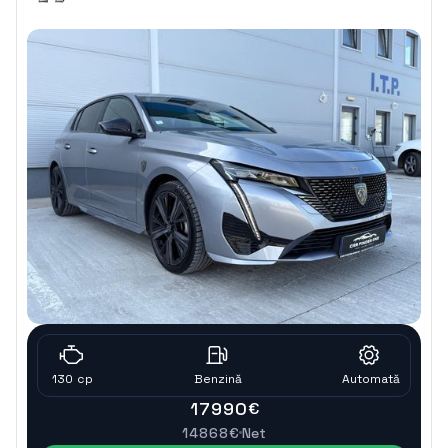
130
cp
Benzinǎ
Automatǎ
17990
€
14868
€
Net