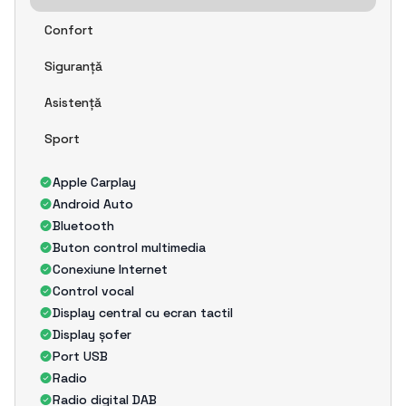
Confort
Siguranțǎ
Asistențǎ
Sport
Apple Carplay
Android Auto
Bluetooth
Buton control multimedia
Conexiune Internet
Control vocal
Display central cu ecran tactil
Display șofer
Port USB
Radio
Radio digital DAB