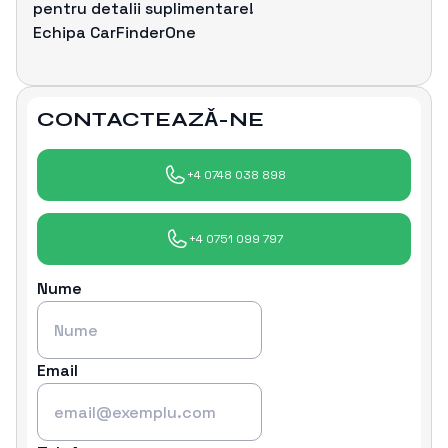
pentru detalii suplimentare!
Echipa CarFinderOne
CONTACTEAZǍ-NE
+4 0748 038 898
+4 0751 099 797
Nume
Email