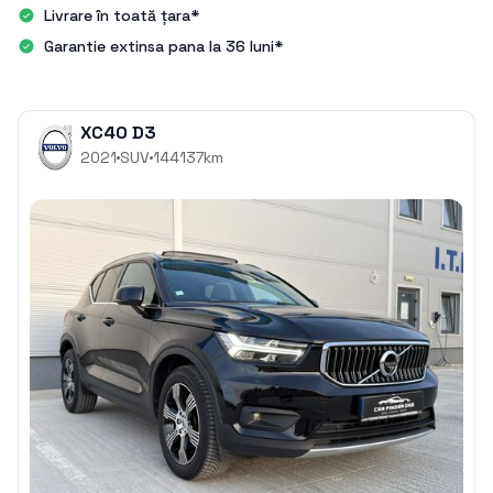
Livrare în toată țara*
Garantie extinsa pana la 36 luni*
XC40 D3
2021
SUV
144137
km