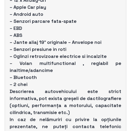
– 12 x Airbag-uri
– Apple Car play
– Android auto
– Senzori parcare fata-spate
– EBD
– ABS
– Jante aliaj 19″ originale – Anvelope noi
– Senzori presiune in roti
– Oglinzi retrovizoare electrice si incalzite
– Volan multifunctional , reglabil pe
inaltime/adancime
– Bluetooth
– 2 chei
Descrierea autovehicului este strict
informativa, pot exista greșeli de dactilografiere
(optiuni, performanța a motorului, capacitate
cilindrica, transmisie etc.)
In caz de nelămuriri cu privire la opțiunile
prezentate, ne puteți contacta telefonic