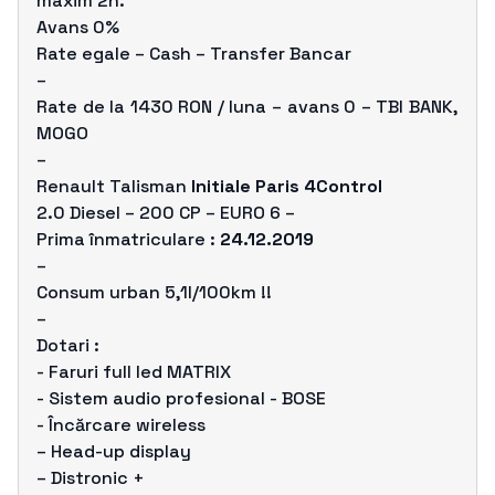
maxim 2h.
Avans 0%
Rate egale – Cash – Transfer Bancar
–
Rate de la 1430 RON / luna – avans 0 – TBI BANK,
MOGO
–
Renault Talisman
Initiale Paris 4Control
2.0 Diesel – 200 CP – EURO 6 –
Prima înmatriculare :
24.12.2019
–
Consum urban 5,1l/100km !!
–
Dotari :
- Faruri full led MATRIX
- Sistem audio profesional - BOSE
- Încărcare wireless
– Head-up display
– Distronic +