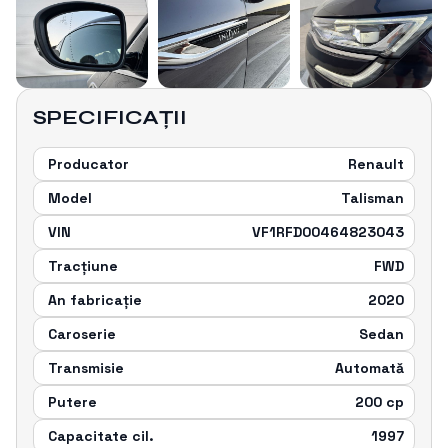
SPECIFICAȚII
Producator
Renault
Model
Talisman
VIN
VF1RFD00464823043
Tracțiune
FWD
An fabricație
2020
Caroserie
Sedan
Transmisie
Automatǎ
Putere
200
cp
Capacitate cil.
1997