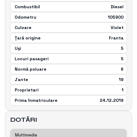
Combustibil
Diesel
Odometru
105900
Culoare
Violet
Țară origine
Franta
Uşi
5
Locuri pasageri
5
Normă poluare
6
Jante
19
Proprietari
1
Prima înmatriculare
24.12.2019
DOTǍRI
Multimedia