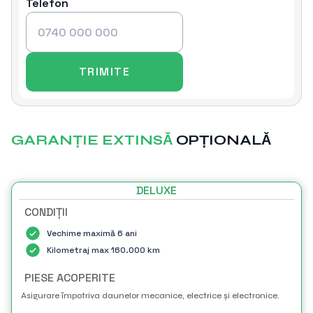
Telefon
GARANȚIE EXTINSǍ
OPȚIONALǍ
DELUXE
CONDIȚII
Vechime maximă 6 ani
Kilometraj max 160.000 km
PIESE ACOPERITE
Asigurare împotriva daunelor mecanice, electrice și electronice.